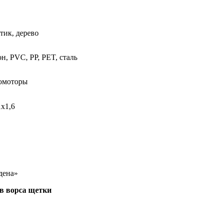
тик, дерево
н, PVC, PP, PET, сталь
омоторы
1х1,6
дена»
в ворса щетки