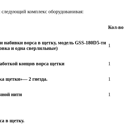
ся следующий комплекс оборудованивая:
Кол-во
и набивки ворса в щетку, модель
GSS
-180
D
5-ти
1
ловка и одна сверлильные)
работкой концов ворса щетки
1
дка щетки»
— 2 гнезда.
1
чной нити
1
са в щетку.