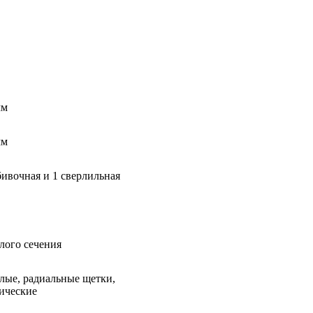
мм
мм
бивочная и 1 сверлильная
лого сечения
лые, радиальные щетки,
ические