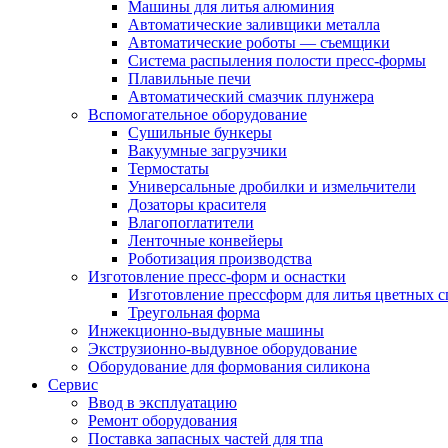
Машины для литья алюминия
Автоматические заливщики металла
Автоматические роботы — съемщики
Система распыления полости пресс-формы
Плавильные печи
Автоматический смазчик плунжера
Вспомогательное оборудование
Сушильные бункеры
Вакуумные загрузчики
Термостаты
Универсальные дробилки и измельчители
Дозаторы красителя
Влагопоглатители
Ленточные конвейеры
Роботизация производства
Изготовление пресс-форм и оснастки
Изготовление прессформ для литья цветных с
Треугольная форма
Инжекционно-выдувные машины
Экструзионно-выдувное оборудование
Оборудование для формования силикона
Сервис
Ввод в эксплуатацию
Ремонт оборудования
Поставка запасных частей для тпа