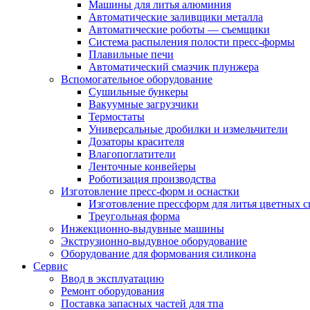
Машины для литья алюминия
Автоматические заливщики металла
Автоматические роботы — съемщики
Система распыления полости пресс-формы
Плавильные печи
Автоматический смазчик плунжера
Вспомогательное оборудование
Сушильные бункеры
Вакуумные загрузчики
Термостаты
Универсальные дробилки и измельчители
Дозаторы красителя
Влагопоглатители
Ленточные конвейеры
Роботизация производства
Изготовление пресс-форм и оснастки
Изготовление прессформ для литья цветных с
Треугольная форма
Инжекционно-выдувные машины
Экструзионно-выдувное оборудование
Оборудование для формования силикона
Сервис
Ввод в эксплуатацию
Ремонт оборудования
Поставка запасных частей для тпа