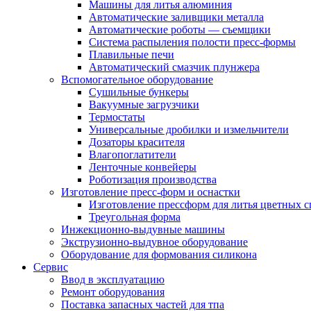
Машины для литья алюминия
Автоматические заливщики металла
Автоматические роботы — съемщики
Система распыления полости пресс-формы
Плавильные печи
Автоматический смазчик плунжера
Вспомогательное оборудование
Сушильные бункеры
Вакуумные загрузчики
Термостаты
Универсальные дробилки и измельчители
Дозаторы красителя
Влагопоглатители
Ленточные конвейеры
Роботизация производства
Изготовление пресс-форм и оснастки
Изготовление прессформ для литья цветных с
Треугольная форма
Инжекционно-выдувные машины
Экструзионно-выдувное оборудование
Оборудование для формования силикона
Сервис
Ввод в эксплуатацию
Ремонт оборудования
Поставка запасных частей для тпа