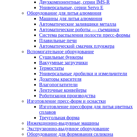
Двухкомпонентные, серии IMS-R
Универсальные, серии Servo E
Оборудование для литья алюминия
Машины для литья алюминия
Автоматические заливщики металла
Автоматические роботы — съемщики
Система распыления полости пресс-формы
Плавильные печи
Автоматический смазчик плунжера
Вспомогательное оборудование
Сушильные бункеры
Вакуумные загрузчики
Термостаты
Универсальные дробилки и измельчители
Дозаторы красителя
Влагопоглатители
Ленточные конвейеры
Роботизация производства
Изготовление пресс-форм и оснастки
Изготовление прессформ для литья цветных
сплавов
Треугольная форма
Инжекционно-выдувные машины
Экструзионно-выдувное оборудование
Оборудование для формования силикона