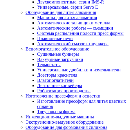
Двухкомпонентные, серии IMS-R
Универсальные, серии Servo E
Оборудование для литья алюминия
Машины для литья алюминия
Автоматические заливщики металла
Автоматические роботы — съемщики
Система распыления полости пресс-формы
Плавильные печи
Автоматический смазчик плунжера
Вспомогательное оборудование
Сушильные бункеры
Вакуумные загрузчики
Термостаты
Универсальные дробилки и измельчители
Дозаторы красителя
Влагопоглатители
Ленточные конвейеры
Роботизация производства
Изготовление пресс-форм и оснастки
Изготовление прессформ для литья цветных
сплавов
Треугольная форма
Инжекционно-выдувные машины
Экструзионно-выдувное оборудование
Оборудование для формования силикона