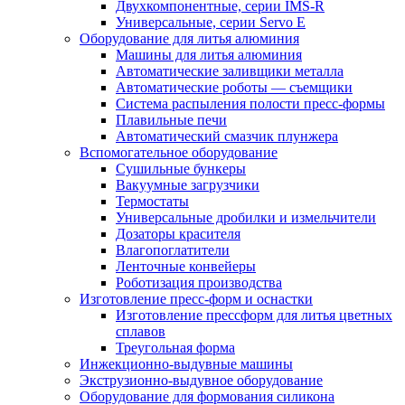
Двухкомпонентные, серии IMS-R
Универсальные, серии Servo E
Оборудование для литья алюминия
Машины для литья алюминия
Автоматические заливщики металла
Автоматические роботы — съемщики
Система распыления полости пресс-формы
Плавильные печи
Автоматический смазчик плунжера
Вспомогательное оборудование
Сушильные бункеры
Вакуумные загрузчики
Термостаты
Универсальные дробилки и измельчители
Дозаторы красителя
Влагопоглатители
Ленточные конвейеры
Роботизация производства
Изготовление пресс-форм и оснастки
Изготовление прессформ для литья цветных
сплавов
Треугольная форма
Инжекционно-выдувные машины
Экструзионно-выдувное оборудование
Оборудование для формования силикона