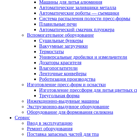
Машины для литья алюминия
Автоматические заливщики металла
Автоматические роботы — съемщики
Система распыления полости пресс-формы
Плавильные печи
Автоматический смазчик плунжера
Вспомогательное оборудование
Сушильные бункеры
Вакуумные загрузчики
Термостаты
Универсальные дробилки и измельчители
Дозаторы красителя
Влагопоглатители
Ленточные конвейеры
Роботизация производства
Изготовление пресс-форм и оснастки
Изготовление прессформ для литья цветных с
Треугольная форма
Инжекционно-выдувные машины
Экструзионно-выдувное оборудование
Оборудование для формования силикона
Сервис
Ввод в эксплуатацию
Ремонт оборудования
Поставка запасных частей для тпа