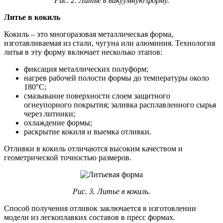
Рис.
2.
Литье в вакуумную форму.
Литье в кокиль
Кокиль – это многоразовая металлическая форма,
изготавливаемая из стали, чугуна или алюминия. Технология
литья в эту форму включает несколько этапов:
фиксация металлических полуформ;
нагрев рабочей полости формы до температуры около
180°С;
смазывание поверхности слоем защитного
огнеупорного покрытия; заливка расплавленного сырья
через литники;
охлаждение формы;
раскрытие кокиля и выемка отливки.
Отливки в кокиль отличаются высоким качеством и
геометрической точностью размеров.
Рис.
3.
Литье в кокиль.
Способ получения отливок заключается в изготовлении
модели из легкоплавких составов в пресс формах.