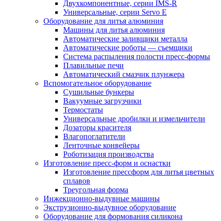
Двухкомпонентные, серии IMS-R
Универсальные, серии Servo E
Оборудование для литья алюминия
Машины для литья алюминия
Автоматические заливщики металла
Автоматические роботы — съемщики
Система распыления полости пресс-формы
Плавильные печи
Автоматический смазчик плунжера
Вспомогательное оборудование
Сушильные бункеры
Вакуумные загрузчики
Термостаты
Универсальные дробилки и измельчители
Дозаторы красителя
Влагопоглатители
Ленточные конвейеры
Роботизация производства
Изготовление пресс-форм и оснастки
Изготовление прессформ для литья цветных
сплавов
Треугольная форма
Инжекционно-выдувные машины
Экструзионно-выдувное оборудование
Оборудование для формования силикона