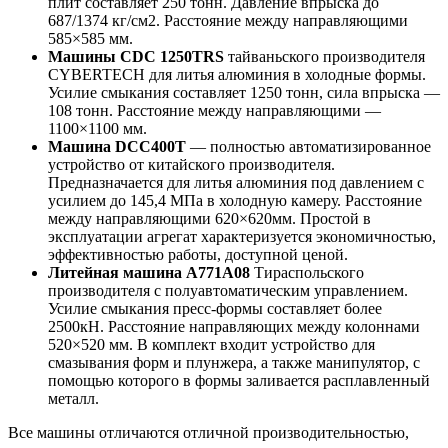
плит составляет 250 тонн. Давление впрыска до
687/1374 кг/см2. Расстояние между направляющими
585×585 мм.
Машины CDC 1250TRS
тайваньского производителя
CYBERTECH для литья алюминия в холодные формы.
Усилие смыкания составляет 1250 тонн, сила впрыска —
108 тонн. Расстояние между направляющими —
1100×1100 мм.
Машина DCC400T
— полностью автоматизированное
устройство от китайского производителя.
Предназначается для литья алюминия под давлением с
усилием до 145,4 МПа в холодную камеру. Расстояние
между направляющими 620×620мм. Простой в
эксплуатации агрегат характеризуется экономичностью,
эффективностью работы, доступной ценой.
Литейная машина А771А08
Тираспольского
производителя с полуавтоматическим управлением.
Усилие смыкания пресс-формы составляет более
2500кН. Расстояние направляющих между колоннами
520×520 мм. В комплект входит устройство для
смазывания форм и плунжера, а также манипулятор, с
помощью которого в формы заливается расплавленный
металл.
Все машины отличаются отличной производительностью,