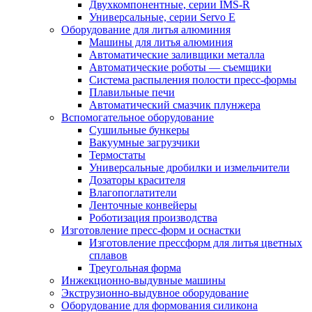
Двухкомпонентные, серии IMS-R
Универсальные, серии Servo E
Оборудование для литья алюминия
Машины для литья алюминия
Автоматические заливщики металла
Автоматические роботы — съемщики
Система распыления полости пресс-формы
Плавильные печи
Автоматический смазчик плунжера
Вспомогательное оборудование
Сушильные бункеры
Вакуумные загрузчики
Термостаты
Универсальные дробилки и измельчители
Дозаторы красителя
Влагопоглатители
Ленточные конвейеры
Роботизация производства
Изготовление пресс-форм и оснастки
Изготовление прессформ для литья цветных
сплавов
Треугольная форма
Инжекционно-выдувные машины
Экструзионно-выдувное оборудование
Оборудование для формования силикона