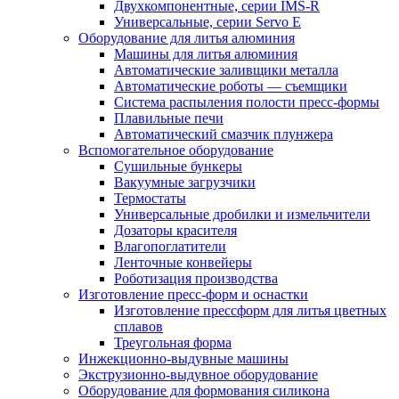
Двухкомпонентные, серии IMS-R
Универсальные, серии Servo E
Оборудование для литья алюминия
Машины для литья алюминия
Автоматические заливщики металла
Автоматические роботы — съемщики
Система распыления полости пресс-формы
Плавильные печи
Автоматический смазчик плунжера
Вспомогательное оборудование
Сушильные бункеры
Вакуумные загрузчики
Термостаты
Универсальные дробилки и измельчители
Дозаторы красителя
Влагопоглатители
Ленточные конвейеры
Роботизация производства
Изготовление пресс-форм и оснастки
Изготовление прессформ для литья цветных
сплавов
Треугольная форма
Инжекционно-выдувные машины
Экструзионно-выдувное оборудование
Оборудование для формования силикона